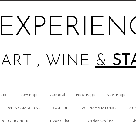
EXPERIEN
ART , WINE
&
ST
jects
New Page
General
New Page
New Page
WEINSAMMLUNG
GALERIE
WEINSAMMLUNG
DRÜ
R & FOLIOPREISE
Event List
Order Online
S