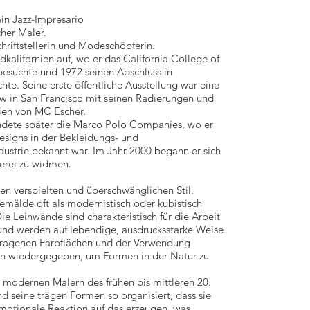
ein Jazz-Impresario
cher Maler.
chriftstellerin und Modeschöpferin.
dkalifornien auf, wo er das California College of
besuchte und 1972 seinen Abschluss in
hte. Seine erste öffentliche Ausstellung war eine
 in San Francisco mit seinen Radierungen und
ien von MC Escher.
ündete später die Marco Polo Companies, wo er
designs in der Bekleidungs- und
dustrie bekannt war. Im Jahr 2000 begann er sich
erei zu widmen.
nen verspielten und überschwänglichen Stil,
mälde oft als modernistisch oder kubistisch
ie Leinwände sind charakteristisch für die Arbeit
und werden auf lebendige, ausdrucksstarke Weise
etragenen Farbflächen und der Verwendung
en wiedergegeben, um Formen in der Natur zu
 modernen Malern des frühen bis mittleren 20.
nd seine trägen Formen so organisiert, dass sie
emotionale Reaktion auf das erzeugen, was