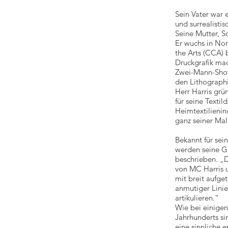
Sein Vater war 
und surrealistis
Seine Mutter, S
Er wuchs in Nor
the Arts (CCA) 
Druckgrafik mac
Zwei-Mann-Show
den Lithograph
Herr Harris gr
für seine Textil
Heimtextilienin
ganz seiner Mal
Bekannt für sei
werden seine Ge
beschrieben. „D
von MC Harris 
mit breit aufg
anmutiger Lini
artikulieren.“
Wie bei einigen
Jahrhunderts si
eine sinnliche 