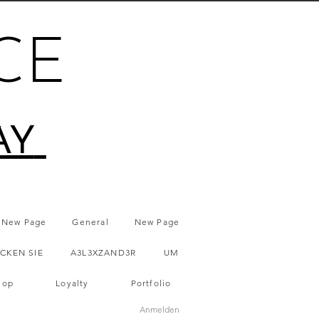
CE
AY
New Page
General
New Page
CKEN SIE
A3L3XZAND3R
UM
hop
Loyalty
Portfolio
Anmelden